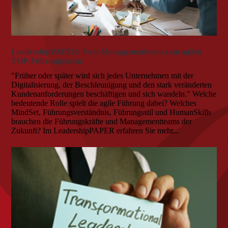
LeadershipPAPER: Vom Managementteam zum agilen
TOP-Führungsteam
"Früher oder später wird sich jedes Unternehmen mit der
Digitalisierung, der Beschleunigung und den stark veränderten
Kundenanforderungen beschäftigen und sich wandeln." Welche
bedeutende Rolle spielt die agile Führung dabei? Welches
MindSet, Führungsverständnis, Führungsstil und HumanSkills
brauchen die Führungskräfte und Managementteams der
Zukunft? Im LeadershipPAPER erfahren Sie mehr...