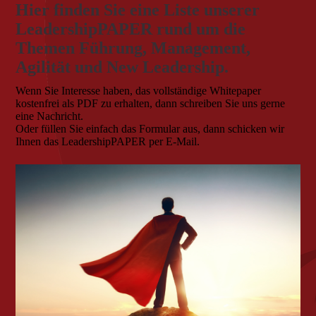
Hier finden Sie eine Liste unserer
LeadershipPAPER rund um die
Themen Führung, Management,
Agilität und New Leadership.
Wenn Sie Interesse haben, das vollständige Whitepaper
kostenfrei als PDF zu erhalten, dann schreiben Sie uns gerne
eine Nachricht.
Oder füllen Sie einfach das Formular aus, dann schicken wir
Ihnen das LeadershipPAPER per E-Mail.