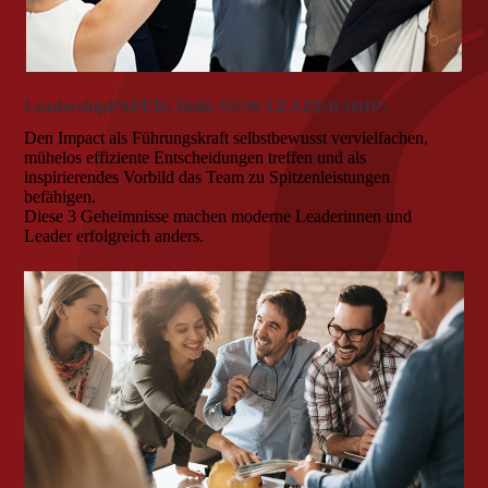
LeadershipPAPER: Hello NEW LEADERSHIP!
Den Impact als Führungskraft selbstbewusst vervielfachen,
mühelos effiziente Entscheidungen treffen und als
inspirierendes Vorbild das Team zu Spitzenleistungen
befähigen.
Diese 3 Geheimnisse machen moderne Leaderinnen und
Leader erfolgreich anders.